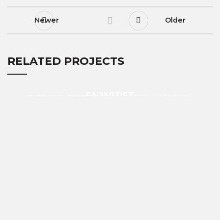
Newer
Older
RELATED PROJECTS
FADARTIST
PAPELERÍA
REDES SOCIALES
TIKTOK
WEB DESIGN