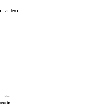
convierten en
Older
tención