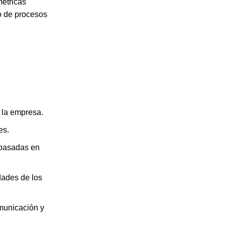
étricas
o de procesos
e la empresa.
es.
 basadas en
idades de los
omunicación y